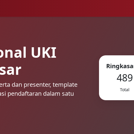
onal UKI
sar
Ringkasa
489
erta dan presenter, template
Total
asi pendaftaran dalam satu